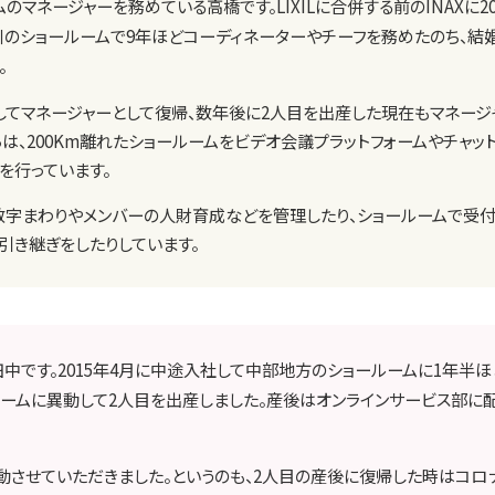
のマネージャーを務めている高橋です。LIXILに合併する前のINAXに2
川のショールームで9年ほどコーディネーターやチーフを務めたのち、結
。
してマネージャーとして復帰、数年後に2人目を出産した現在もマネージ
月からは、200Km離れたショールームをビデオ会議プラットフォームやチャ
を行っています。
数字まわりやメンバーの人財育成などを管理したり、ショールームで受付
引き継ぎをしたりしています。
中です。2015年4月に中途入社して中部地方のショールームに1年半ほ
ルームに異動して2人目を出産しました。産後はオンラインサービス部に
させていただきました。というのも、2人目の産後に復帰した時はコロ