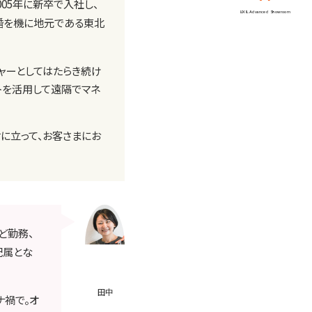
005年に新卒で入社し、
LIXIL Advanced Showroom
婚を機に地元である東北
ャーとしてはたらき続け
ットを活用して遠隔でマネ
に立って、お客さまにお
ど勤務、
配属とな
田中
ナ禍で。オ